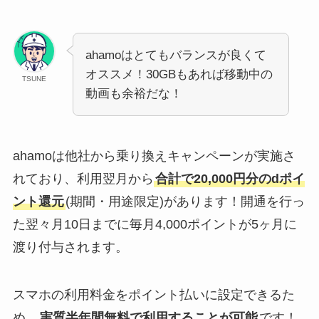
ahamoはとてもバランスが良くて
オススメ！30GBもあれば移動中の
TSUNE
動画も余裕だな！
ahamoは他社から乗り換えキャンペーンが実施さ
れており、利用翌月から
合計で20,000円分のdポイ
ント還元
(期間・用途限定)があります！開通を行っ
た翌々月10日までに毎月4,000ポイントが5ヶ月に
渡り付与されます。
スマホの利用料金をポイント払いに設定できるた
め、
実質半年間無料で利用することが可能
です！