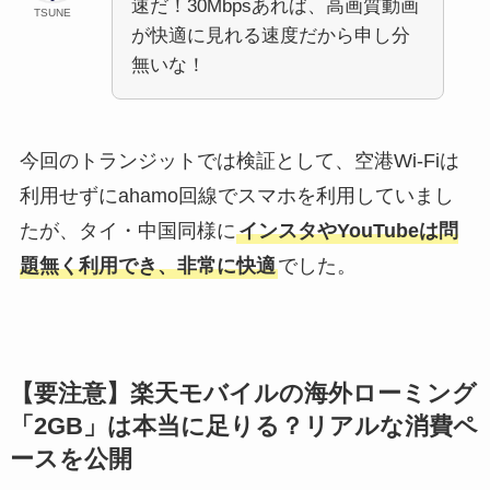
速だ！30Mbpsあれば、高画質動画
TSUNE
が快適に見れる速度だから申し分
無いな！
今回のトランジットでは検証として、空港Wi-Fiは
利用せずにahamo回線でスマホを利用していまし
たが、タイ・中国同様に
インスタやYouTubeは問
題無く利用でき、非常に快適
でした。
【要注意】楽天モバイルの海外ローミング
「2GB」は本当に足りる？リアルな消費ペ
ースを公開