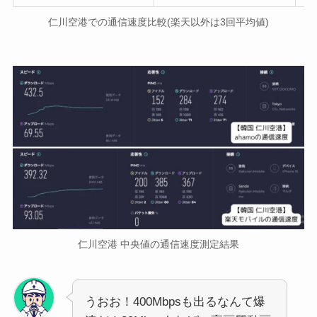
仁川空港での通信速度比較(楽天以外は3回平均値)
仁川空港 中央値の通信速度測定結果
うおお！400Mbpsも出るなんて爆